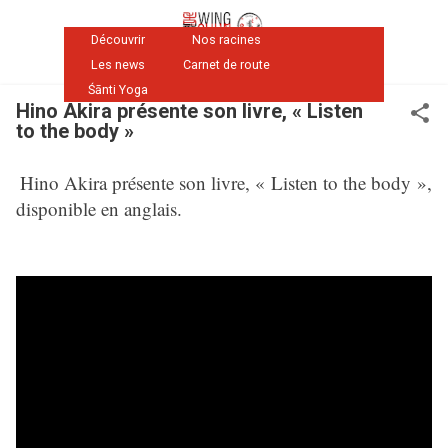
Accéder au contenu principal
Découvrir
Nos racines
Les news
Carnet de route
Śānti Yoga
Hino Akira présente son livre, « Listen
to the body »
Hino Akira présente son livre, « Listen to the body »,
disponible en anglais.