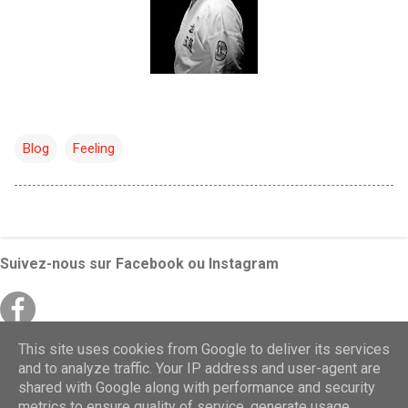
Blog
Feeling
Suivez-nous sur Facebook ou Instagram
This site uses cookies from Google to deliver its services
and to analyze traffic. Your IP address and user-agent are
© 2020 - 2026 Lǎo Lóng Wing Chun 老龍 Kung Fu
shared with Google along with performance and security
Grésivaudan / Grenoble Crolles Pontcharra Montmelian
metrics to ensure quality of service, generate usage