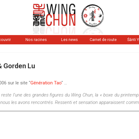
Accéder au contenu principal
ouvrir
Nos racines
Les news
Carnet de route
Śānti 
& Gorden Lu
6 sur le site "
Génération Tao
" ...
este l’une des grandes figures du Wing Chun, la « boxe du printemps
, nous les avons rencontrés. Ressenti et sensation apparaissent comme 