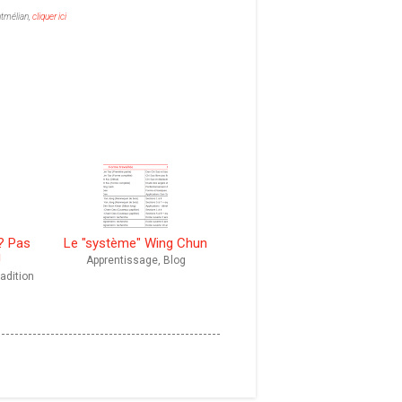
tmélian,
cliquer ici
? Pas
Le "système" Wing Chun
!
Apprentissage, Blog
radition